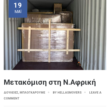
19
ΜΑΪ́
Μετακόμιση στη Ν.Αφρική
ΔΟΥΛΕΙΈΣ
,
ΜΠΛΟΓΚΆΡΟΥΜΕ
BY
HELLASMOVERS
LEAVE A
COMMENT