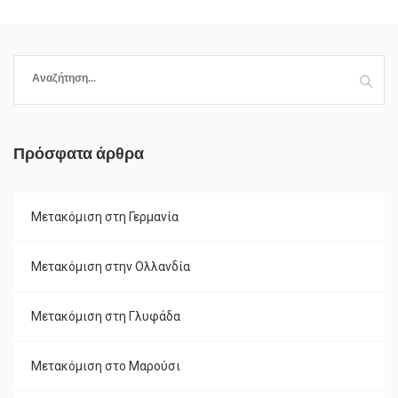
Α
ν
α
ζ
Πρόσφατα άρθρα
ή
τ
η
σ
Μετακόμιση στη Γερμανία
η
γ
Μετακόμιση στην Ολλανδία
ι
α
Μετακόμιση στη Γλυφάδα
:
Μετακόμιση στο Μαρούσι